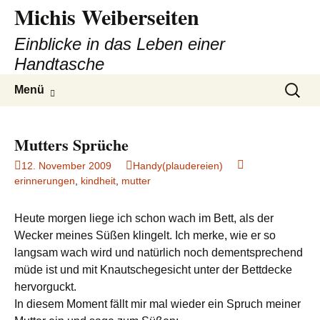
Michis Weiberseiten
Einblicke in das Leben einer
Handtasche
Zum
Suchen
Menü
Inhalt
nach:
springen
Mutters Sprüche
12. November 2009
Handy(plaudereien)
erinnerungen
,
kindheit
,
mutter
Heute morgen liege ich schon wach im Bett, als der
Wecker meines Süßen klingelt. Ich merke, wie er so
langsam wach wird und natürlich noch dementsprechend
müde ist und mit Knautschegesicht unter der Bettdecke
hervorguckt.
In diesem Moment fällt mir mal wieder ein Spruch meiner