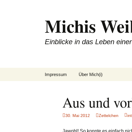
Michis Wei
Einblicke in das Leben ein
Zum
Impressum
Über Mich(i)
Inhalt
springen
Aus und vor
30. Mai 2012
Zettelchen
in
Jawohl! So konnte es einfach nic