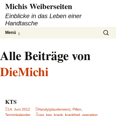
Michis Weiberseiten
Einblicke in das Leben einer
Handtasche
Zum
Suchen
Menü
Inhalt
nach:
springen
Alle Beiträge von
DieMichi
KTS
14. Juni 2012
Handy(plaudereien)
,
Pillen
,
Terminkalender
cps
,
kps
,
krank
,
krankheit
,
operation