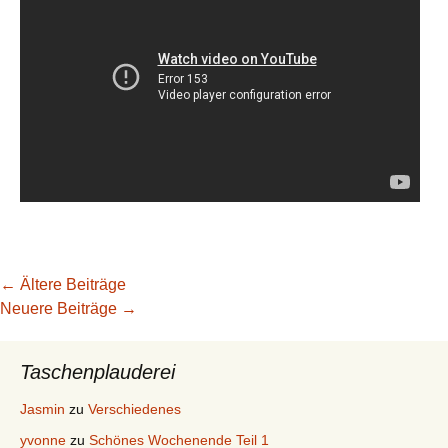
Beitragsnavigation
←
Ältere Beiträge
Neuere Beiträge
→
Taschenplauderei
Jasmin
zu
Verschiedenes
yvonne
zu
Schönes Wochenende Teil 1