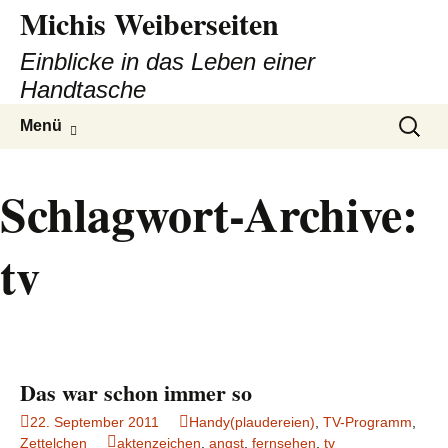
Michis Weiberseiten
Einblicke in das Leben einer
Handtasche
Zum
Suchen
Menü
Inhalt
nach:
springen
Schlagwort-Archive:
tv
Das war schon immer so
22. September 2011
Handy(plaudereien)
,
TV-Programm
,
Zettelchen
aktenzeichen
,
angst
,
fernsehen
,
tv