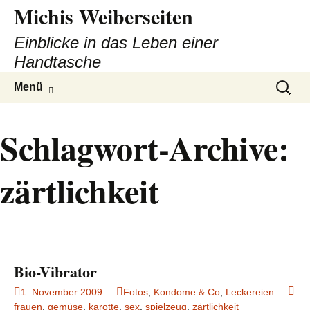
Michis Weiberseiten
Einblicke in das Leben einer
Handtasche
Zum
Suchen
Menü
Inhalt
nach:
springen
Schlagwort-Archive:
zärtlichkeit
Bio-Vibrator
1. November 2009
Fotos
,
Kondome & Co
,
Leckereien
frauen
,
gemüse
,
karotte
,
sex
,
spielzeug
,
zärtlichkeit