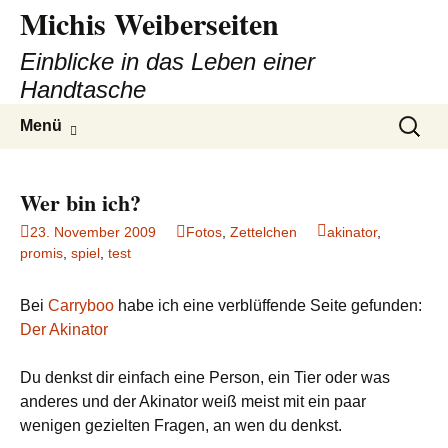
Michis Weiberseiten
Einblicke in das Leben einer
Handtasche
Zum
Suchen
Menü
Inhalt
nach:
springen
Wer bin ich?
23. November 2009
Fotos
,
Zettelchen
akinator
,
promis
,
spiel
,
test
Bei
Carryboo
habe ich eine verblüffende Seite gefunden:
Der Akinator
Du denkst dir einfach eine Person, ein Tier oder was
anderes und der Akinator weiß meist mit ein paar
wenigen gezielten Fragen, an wen du denkst.