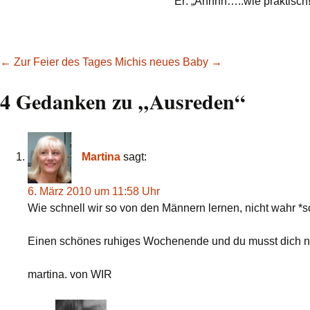
Er: „Ahhhh…..wie praktisch!
Beitragsnavigation
←
Zur Feier des Tages
Michis neues Baby
→
4 Gedanken zu „
Ausreden
“
Martina
sagt:
6. März 2010 um 11:58 Uhr
Wie schnell wir so von den Männern lernen, nicht wahr *
Einen schönes ruhiges Wochenende und du musst dich no
martina. von WIR