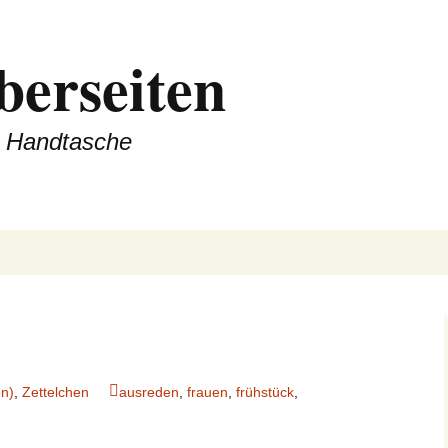
berseiten
er Handtasche
n)
,
Zettelchen
ausreden
,
frauen
,
frühstück
,