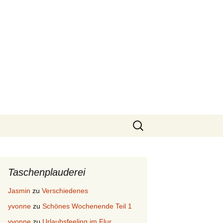
Suchen
nach:
Taschenplauderei
Jasmin
zu
Verschiedenes
yvonne
zu
Schönes Wochenende Teil 1
yvonne
zu
Urlaubsfeeling im Flur