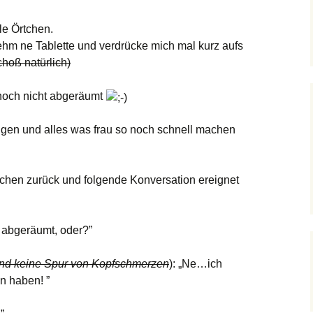
le Örtchen.
hm ne Tablette und verdrücke mich mal kurz aufs
hoß natürlich)
h noch nicht abgeräumt
oggen und alles was frau so noch schnell machen
tchen zurück und folgende Konversation ereignet
t abgeräumt, oder?”
nd keine Spur von Kopfschmerzen
): „Ne…ich
n haben! ”