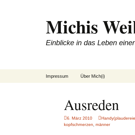
Michis Wei
Einblicke in das Leben ein
Zum
Impressum
Über Mich(i)
Inhalt
springen
Ausreden
6. März 2010
Handy(plaudereie
kopfschmerzen
,
männer