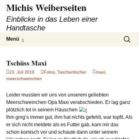
Michis Weiberseiten
Einblicke in das Leben einer
Handtasche
Zum
Suchen
Menü
Inhalt
nach:
springen
Tschüss Maxi
23. Juli 2010
Fotos
,
Taschentücher
maxi
,
meerschweinchen
Leider mussten wir uns von unserem geliebten
Meerschweinchen Opa Maxi verabschieden. Er lag ganz
plötzlich tot in seinem Häuschen
Ihm ging’s immer gut, ihm hat nichts gefehlt, war topfit. Als
er sich nicht meldete als es Futter gab, kam mir das
schon komisch vor und schaute dann unter seinem