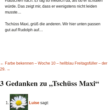
Häuschen nach. Er lag so friedlich da, als ob er schlafen
würde. Das zeigt mir, dass er wenigstens nicht leiden
musste…
Tschüss Maxi, grüß die anderen. Wir hier unten passen
gut auf Rudolph auf…
Beitragsnavigation
←
Farbe bekennen – Woche 10 – hellblau
Freitagsfüller – der
29.
→
3 Gedanken zu „
Tschüss Maxi
“
Luise
sagt: