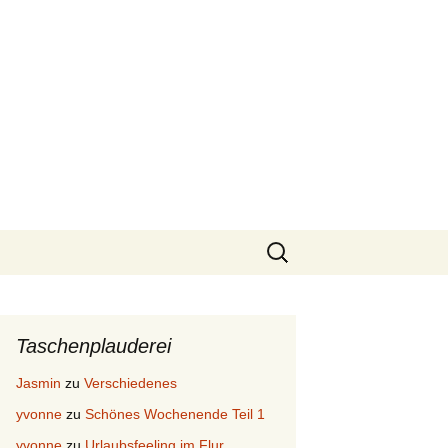
Suchen
nach:
Taschenplauderei
Jasmin
zu
Verschiedenes
yvonne
zu
Schönes Wochenende Teil 1
yvonne
zu
Urlaubsfeeling im Flur