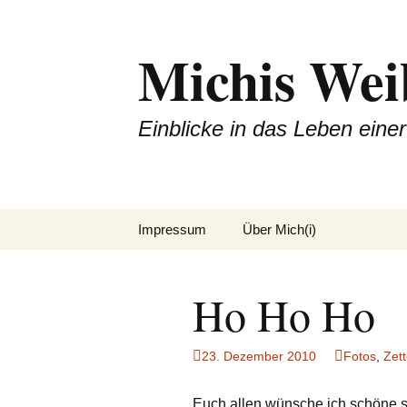
Michis Wei
Einblicke in das Leben ein
Zum
Impressum
Über Mich(i)
Inhalt
springen
Ho Ho Ho
23. Dezember 2010
Fotos
,
Zet
Euch allen wünsche ich schöne s