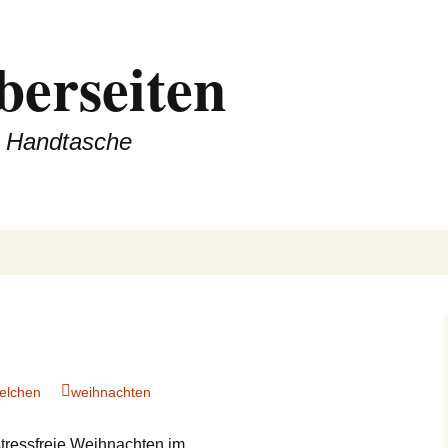
berseiten
er Handtasche
telchen
weihnachten
tressfreie Weihnachten im