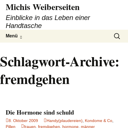
Michis Weiberseiten
Einblicke in das Leben einer
Handtasche
Zum
Suchen
Menü
Inhalt
nach:
springen
Schlagwort-Archive:
fremdgehen
Die Hormone sind schuld
8. Oktober 2009
Handy(plaudereien)
,
Kondome & Co
,
Pillen
frauen
,
fremdgehen
,
hormone
,
männer