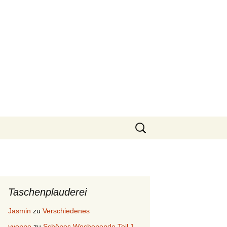
Suchen
nach:
Taschenplauderei
Jasmin
zu
Verschiedenes
yvonne
zu
Schönes Wochenende Teil 1