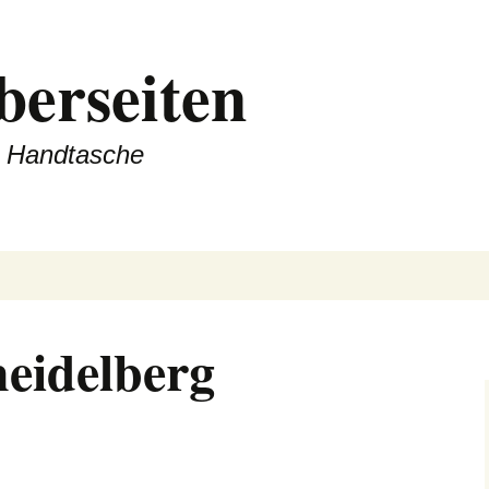
berseiten
er Handtasche
heidelberg