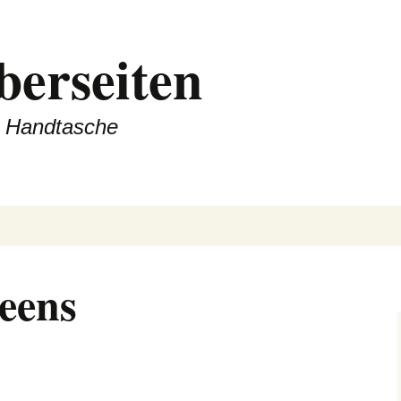
berseiten
er Handtasche
teens