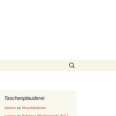
Suchen
nach:
Taschenplauderei
Jasmin
zu
Verschiedenes
yvonne
zu
Schönes Wochenende Teil 1