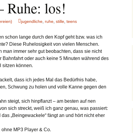
– Ruhe: los!
reien)
jugendliche
,
ruhe
,
stille
,
teens
en schon lange durch den Kopf geht bzw. was ich
te? Diese Ruhelosigkeit von vielen Menschen.
 man immer sehr gut beobachten, dass sie nicht
r Bahnfahrt oder auch keine 5 Minuten während des
l sitzen können.
ckelt, dass ich jedes Mal das Bedürfnis habe,
n, Schwung zu holen und volle Kanne gegen den
hn steigt, sich hinpflanzt – am besten auf nen
 von sich streckt, weiß ich ganz genau, was passiert:
 das „Beingewackele“ fängt an und hört nicht eher
nz ohne MP3 Player & Co.