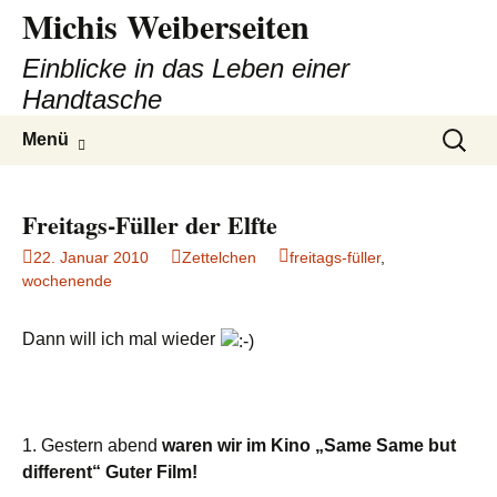
Michis Weiberseiten
Einblicke in das Leben einer
Handtasche
Zum
Suchen
Menü
Inhalt
nach:
springen
Freitags-Füller der Elfte
22. Januar 2010
Zettelchen
freitags-füller
,
wochenende
Dann will ich mal wieder
1. Gestern abend
waren wir im Kino „Same Same but
different“ Guter Film!