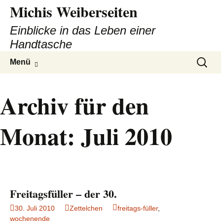
Michis Weiberseiten
Einblicke in das Leben einer
Handtasche
Zum
Suchen
Menü
Inhalt
nach:
springen
Archiv für den
Monat: Juli 2010
Freitagsfüller – der 30.
30. Juli 2010
Zettelchen
freitags-füller
,
wochenende