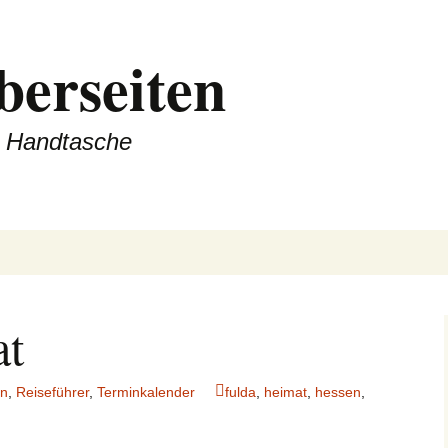
berseiten
er Handtasche
at
en
,
Reiseführer
,
Terminkalender
fulda
,
heimat
,
hessen
,