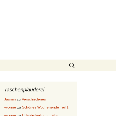
Suchen
nach:
Taschenplauderei
Jasmin
zu
Verschiedenes
yvonne
zu
Schönes Wochenende Teil 1
yvonne
zu
Urlaubsfeeling im Flur