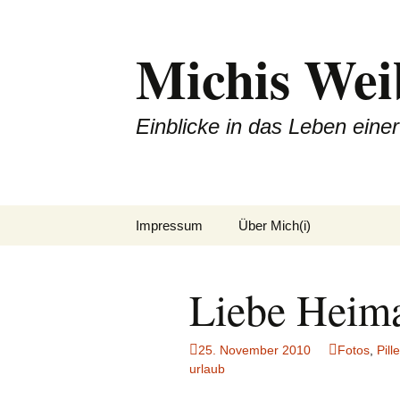
Michis Wei
Einblicke in das Leben ein
Zum
Impressum
Über Mich(i)
Inhalt
springen
Liebe Heim
25. November 2010
Fotos
,
Pill
urlaub