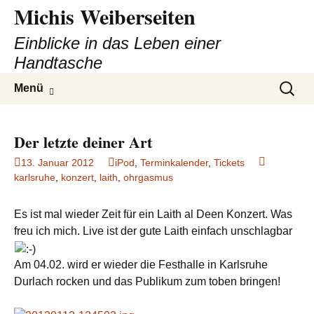
Michis Weiberseiten
Einblicke in das Leben einer
Handtasche
Zum
Suchen
Menü
Inhalt
nach:
springen
Der letzte deiner Art
13. Januar 2012
iPod
,
Terminkalender
,
Tickets
karlsruhe
,
konzert
,
laith
,
ohrgasmus
Es ist mal wieder Zeit für ein Laith al Deen Konzert. Was
freu ich mich. Live ist der gute Laith einfach unschlagbar
Am 04.02. wird er wieder die Festhalle in Karlsruhe
Durlach rocken und das Publikum zum toben bringen!