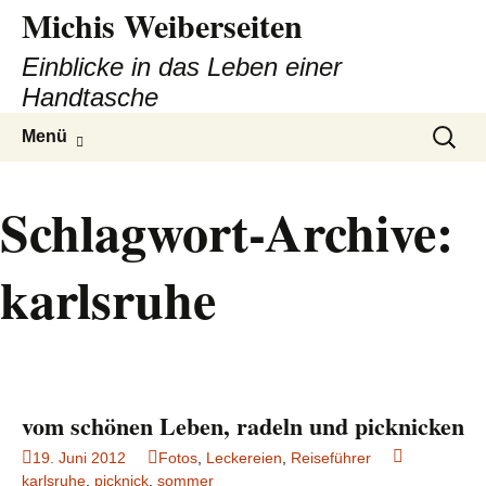
Michis Weiberseiten
Einblicke in das Leben einer
Handtasche
Zum
Suchen
Menü
Inhalt
nach:
springen
Schlagwort-Archive:
karlsruhe
vom schönen Leben, radeln und picknicken
19. Juni 2012
Fotos
,
Leckereien
,
Reiseführer
karlsruhe
,
picknick
,
sommer