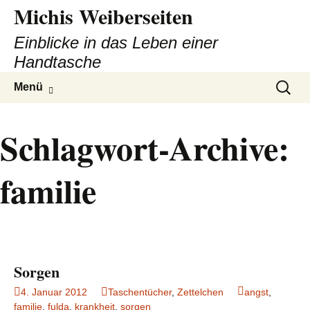
Michis Weiberseiten
Einblicke in das Leben einer
Handtasche
Zum
Suchen
Menü
Inhalt
nach:
springen
Schlagwort-Archive:
familie
Sorgen
4. Januar 2012
Taschentücher
,
Zettelchen
angst
,
familie
,
fulda
,
krankheit
,
sorgen