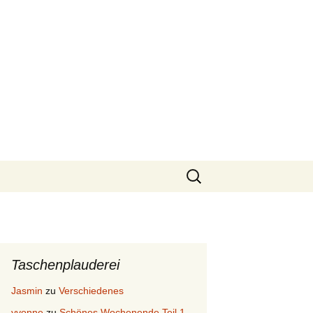
Suchen
nach:
Taschenplauderei
Jasmin
zu
Verschiedenes
yvonne
zu
Schönes Wochenende Teil 1