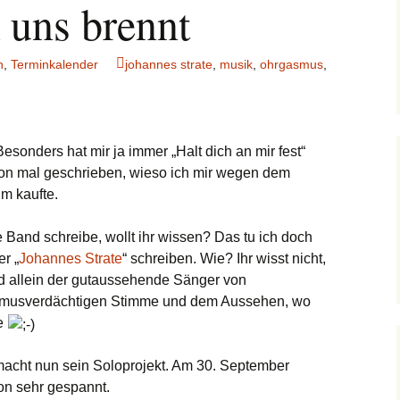
uns brennt
n
,
Terminkalender
johannes strate
,
musik
,
ohrgasmus
,
Besonders hat mir ja immer „Halt dich an mir fest“
on mal geschrieben, wieso ich mir wegen dem
m kaufte.
 Band schreibe, wollt ihr wissen? Das tu ich doch
er „
Johannes Strate
“ schreiben. Wie? Ihr wisst nicht,
und allein der gutaussehende Sänger von
asmusverdächtigen Stimme und dem Aussehen, wo
te
macht nun sein Soloprojekt. Am 30. September
hon sehr gespannt.