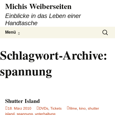
Michis Weiberseiten
Einblicke in das Leben einer
Handtasche
Zum
Suchen
Menü
Inhalt
nach:
springen
Schlagwort-Archive:
spannung
Shutter Island
18. März 2010
DVDs
,
Tickets
filme
,
kino
,
shutter
island
,
spannung
,
unterhaltung