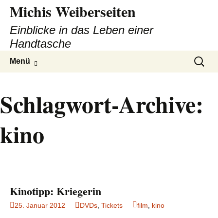
Michis Weiberseiten
Einblicke in das Leben einer
Handtasche
Zum
Suchen
Menü
Inhalt
nach:
springen
Schlagwort-Archive:
kino
Kinotipp: Kriegerin
25. Januar 2012
DVDs
,
Tickets
film
,
kino