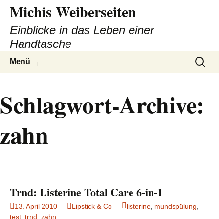
Michis Weiberseiten
Einblicke in das Leben einer
Handtasche
Zum
Suchen
Menü
Inhalt
nach:
springen
Schlagwort-Archive:
zahn
Trnd: Listerine Total Care 6-in-1
13. April 2010
Lipstick & Co
listerine
,
mundspülung
,
test
,
trnd
,
zahn