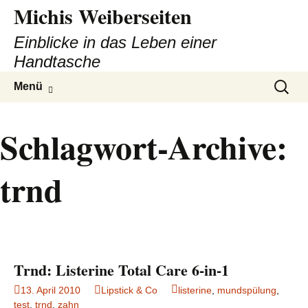
Michis Weiberseiten
Einblicke in das Leben einer
Handtasche
Zum
Suchen
Menü
Inhalt
nach:
springen
Schlagwort-Archive:
trnd
Trnd: Listerine Total Care 6-in-1
13. April 2010
Lipstick & Co
listerine
,
mundspülung
,
test
,
trnd
,
zahn