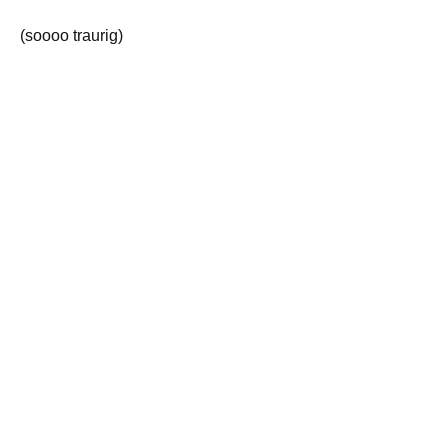
(soooo traurig)