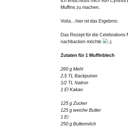
Ich entschloss mich von Cynthia
Muffins zu machen.
Voila…hier ist das Ergebnis:
Das Rezept für die Celebrations M
nachbacken möchte
Zutaten für 1 Muffinblech
260 g Mehl
2,5 TL Backpulver
1/2 TL Natron
1 El Kakao
125 g Zucker
125 g weiche Butter
1 Ei
250 g Buttermilch