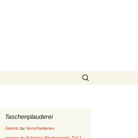
Suchen
nach:
Taschenplauderei
Jasmin
zu
Verschiedenes
yvonne
zu
Schönes Wochenende Teil 1