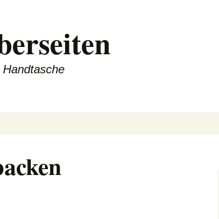
berseiten
er Handtasche
backen