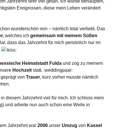
em Jahrzehnt sehr viel getan, ich würde behaupten,
chtigsten Ereignissen, diese mein Leben verändert
schon wunderschön rein – nämlich total verliebt. Das
r,
welches ich
gemeinsam mit meinem Süßen
klar, dass das Jahrzehnt für mich persönlich nur im
e
hessische Heimatstadt Fulda
und zog zu meinem
unsere
Hochzeit
statt. :weddingpaar:
 geprägt von
Trauer
, kurz vorher musste nämlich
ehen.
 in diesem Jahrzehnt viel für mich. Ich schloss mein
g) und arbeite nun auch schon eine Weile in
iesem Jahrzehnt war
2006
unser
Umzug
von
Kassel