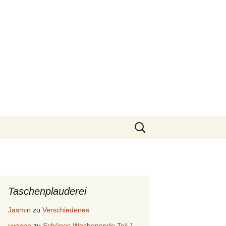
Suchen
nach:
Taschenplauderei
Jasmin
zu
Verschiedenes
yvonne
zu
Schönes Wochenende Teil 1