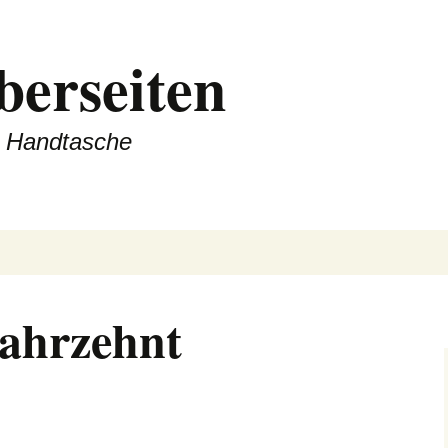
berseiten
er Handtasche
jahrzehnt